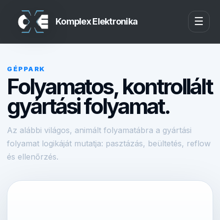
☰
Komplex Elektronika
GÉPPARK
Folyamatos, kontrollált
gyártási folyamat.
Az alábbi világos, animált folyamatábra a gyártási
folyamat logikáját mutatja: pasztázás, beültetés, reflow
és ellenőrzés.