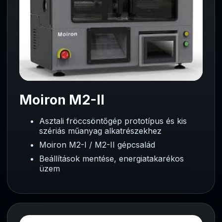
Moiron M2-II
Asztali fröccsöntőgép prototípus és kis
szériás műanyag alkatrészekhez
Moiron M2-I / M2-II gépcsalád
Beállítások mentése, energiatakarékos
üzem