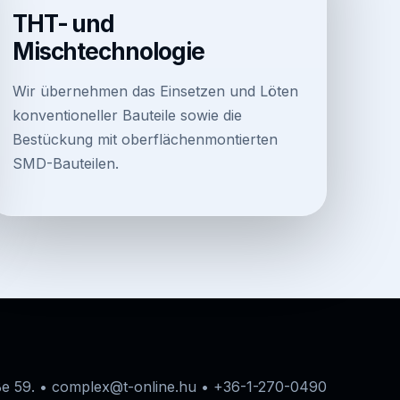
THT- und
Mischtechnologie
Wir übernehmen das Einsetzen und Löten
konventioneller Bauteile sowie die
Bestückung mit oberflächenmontierten
SMD-Bauteilen.
ße 59. • complex@t-online.hu • +36-1-270-0490