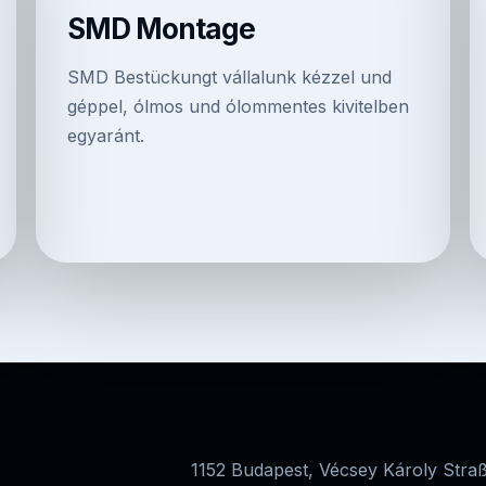
SMD Montage
SMD Bestückungt vállalunk kézzel und
géppel, ólmos und ólommentes kivitelben
egyaránt.
1152 Budapest, Vécsey Károly Stra