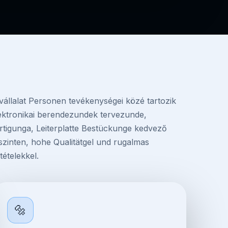
vállalat Personen tevékenységei közé tartozik
ektronikai berendezundek tervezunde,
rtigunga, Leiterplatte Bestückunge kedvező
szinten, hohe Qualitätgel und rugalmas
ltételekkel.
🔩