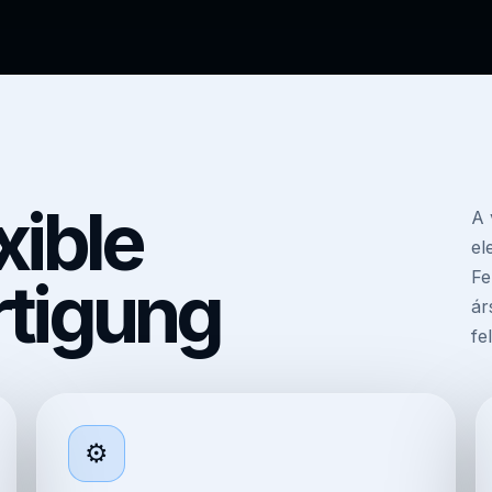
xible
A 
el
Fe
rtigung
ár
fe
⚙