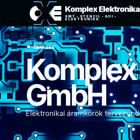
Komplex Elektronika
SMT • STENCIL • AOI •
ELEKTRONIKA
Über uns
Komplex 
GmbH
Elektronikai áramkörök tervezund