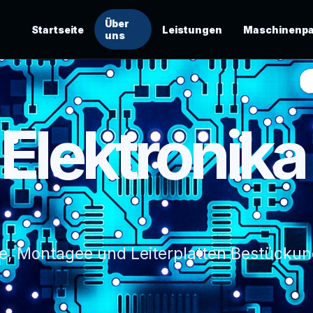
Über
Startseite
Leistungen
Maschinenpa
uns
Elektronika
e, Montagee und Leiterplatten Bestückun